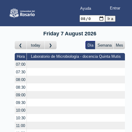
Ayuda
Friday 7 August 2026
today
Día
Semana
Mes
Hora
Laboratorio de Microbiología - docencia Quinta Mutis
07:00
07:30
08:00
08:30
09:00
09:30
10:00
10:30
11:00