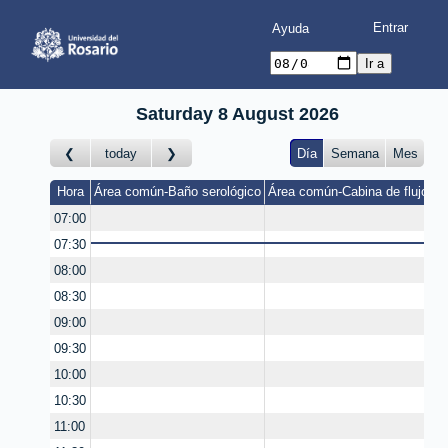
Ayuda
Saturday 8 August 2026
today
Día
Semana
Mes
Hora
Área común-Baño serológico
Área común-Cabina de flujo la
07:00
07:30
08:00
08:30
09:00
09:30
10:00
10:30
11:00