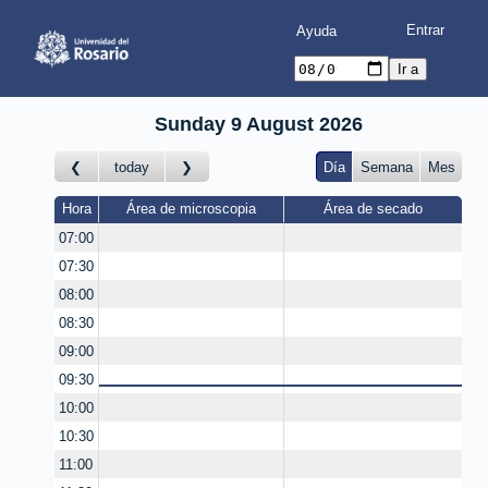
Ayuda
Sunday 9 August 2026
today
Día
Semana
Mes
Hora
Área de microscopia
Área de secado
07:00
07:30
08:00
08:30
09:00
09:30
10:00
10:30
11:00