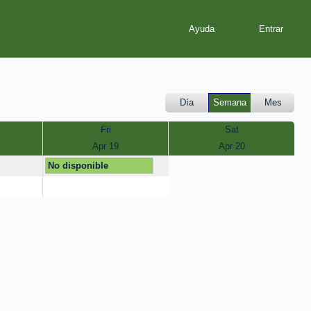
Ayuda
Día
Semana
Mes
Fri
Sat
Apr 19
Apr 20
No disponible
 disponible