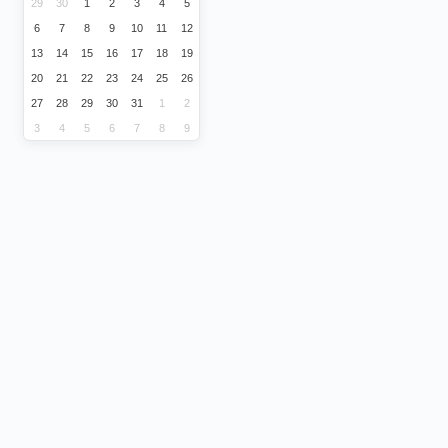
29
30
1
2
3
4
5
6
7
8
9
10
11
12
13
14
15
16
17
18
19
20
21
22
23
24
25
26
27
28
29
30
31
1
2
3
4
5
6
7
8
9