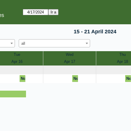
es
15 - 21 April 2024
all
Tue
Wed
Thu
Apr 16
Apr 17
Apr 18
No disponible
No disponible
No