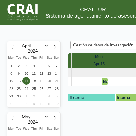
CRAI - UR
Sistema de agendamiento de asesor
Gestión de datos de Investigación
Mon
Mon
Tue
Wed
Thu
Fri
Sat
Sun
Apr 15
1
2
3
4
5
6
7
8
9
10
11
12
13
14
15
16
17
18
19
20
21
No disponible
Reunión Servicios
No disponible
22
23
24
25
26
27
28
29
30
1
2
3
4
5
Externa
Interna
6
7
8
9
10
11
12
Mon
Tue
Wed
Thu
Fri
Sat
Sun