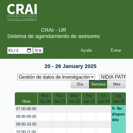
CRAI - UR
Sistema de agendamiento de asesores
Ayuda
20 - 26 January 2025
Día
Semana
Mes
Mon
Tue
Wed
Thu
Fri
Sat
Hora
Jan 20
Jan 21
Jan 22
Jan 23
Jan 24
Jan 25
No
07:00-08:00
dispon
08:00-09:00
ible
09:00-10:00
10:00-11:00