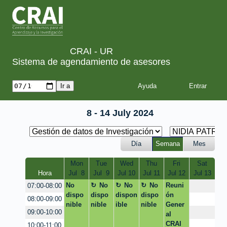
CRAI - UR
Sistema de agendamiento de asesores
Ayuda
8 - 14 July 2024
Día
Semana
Mes
Mon
Tue
Wed
Thu
Fri
Sat
Hora
Jul  8
Jul  9
Jul 10
Jul 11
Jul 12
Jul 13
No
No
No
No
Reuni
07:00-08:00
dispo
dispo
dispon
dispo
ón
08:00-09:00
nible
nible
ible
nible
Gener
09:00-10:00
al
CRAI
10:00-11:00