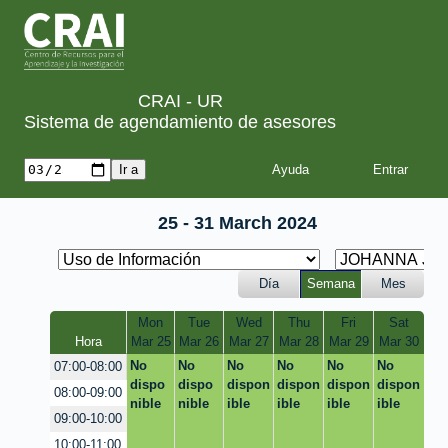
CRAI - UR
Sistema de agendamiento de asesores
Ayuda
25 - 31 March 2024
Día
Semana
Mes
Mon
Tue
Wed
Thu
Fri
Sat
Hora
Mar 25
Mar 26
Mar 27
Mar 28
Mar 29
Mar 30
No
No
No
No
No
No
07:00-08:00
dispo
dispo
dispon
dispon
dispon
dispon
08:00-09:00
nible
nible
ible
ible
ible
ible
09:00-10:00
10:00-11:00