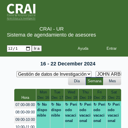
CRAI - UR
Sistema de agendamiento de asesores
Ayuda
16 - 22 December 2024
Día
Semana
Mes
Mon
Tue
Wed
Thu
Fri
Sat
Hora
Dec 16
Dec 17
Dec 18
Dec 19
Dec 20
Dec 21
No
No
Peri
Peri
Peri
Peri
07:00-08:00
dispo
dispo
odo
odo
odo
odo
08:00-09:00
nible
nible
vacaci
vacaci
vacaci
vacaci
09:00-10:00
onal
onal
onal
onal
10:00-11:00