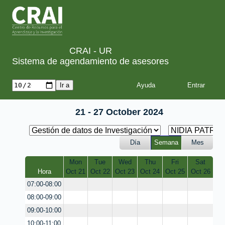
CRAI - UR
Sistema de agendamiento de asesores
Ayuda
21 - 27 October 2024
Día
Semana
Mes
Mon
Tue
Wed
Thu
Fri
Sat
Hora
Oct 21
Oct 22
Oct 23
Oct 24
Oct 25
Oct 26
07:00-08:00
08:00-09:00
09:00-10:00
10:00-11:00