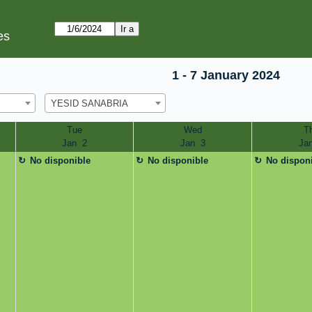
es
1 - 7 January 2024
YESID SANABRIA
Tue
Wed
T
Jan  2
Jan  3
Jan
No disponible
No disponible
No dispon