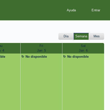
Ayuda
Día
Semana
Mes
hu
Fri
Sat
  4
Jan  5
Jan  6
ible
No disponible
No disponible