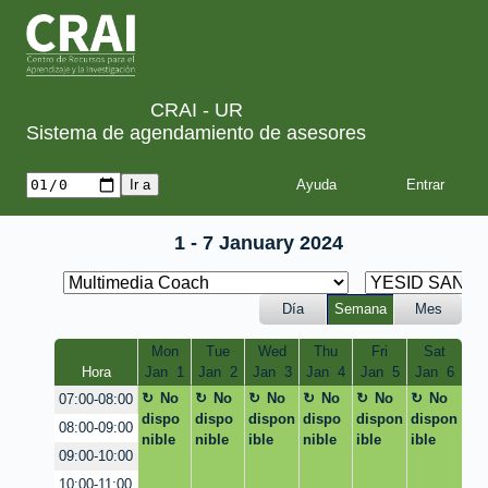
CRAI - UR
Sistema de agendamiento de asesores
Ayuda
1 - 7 January 2024
Día
Semana
Mes
Mon
Tue
Wed
Thu
Fri
Sat
Hora
Jan  1
Jan  2
Jan  3
Jan  4
Jan  5
Jan  6
No
No
No
No
No
No
07:00-08:00
dispo
dispo
dispon
dispo
dispon
dispon
08:00-09:00
nible
nible
ible
nible
ible
ible
09:00-10:00
10:00-11:00