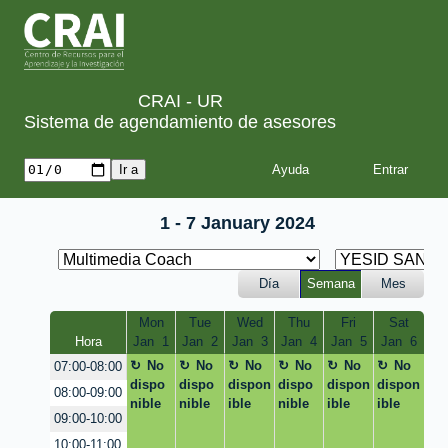
CRAI - UR
Sistema de agendamiento de asesores
Ayuda
1 - 7 January 2024
Día
Semana
Mes
Mon
Tue
Wed
Thu
Fri
Sat
Hora
Jan  1
Jan  2
Jan  3
Jan  4
Jan  5
Jan  6
No
No
No
No
No
No
07:00-08:00
dispo
dispo
dispon
dispo
dispon
dispon
08:00-09:00
nible
nible
ible
nible
ible
ible
09:00-10:00
10:00-11:00