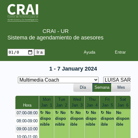
CRAI - UR
Sistema de agendamiento de asesores
Ayuda
1 - 7 January 2024
Día
Semana
Mes
Mon
Tue
Wed
Thu
Fri
Sat
Hora
Jan  1
Jan  2
Jan  3
Jan  4
Jan  5
Jan  6
No
No
No
No
No
No
07:00-08:00
dispo
dispo
dispon
dispo
dispon
dispon
08:00-09:00
nible
nible
ible
nible
ible
ible
09:00-10:00
10:00-11:00