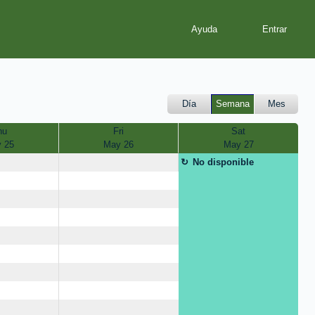
Ayuda
Día
Semana
Mes
hu
Fri
Sat
 25
May 26
May 27
No disponible