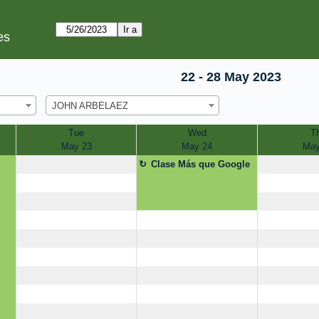
es
22 - 28 May 2023
JOHN ARBELAEZ
Tue
Wed
T
May 23
May 24
May
Clase Más que Google