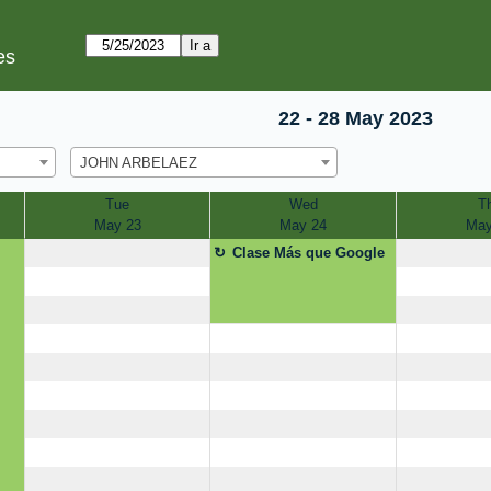
es
22 - 28 May 2023
JOHN ARBELAEZ
Tue
Wed
T
May 23
May 24
May
Clase Más que Google