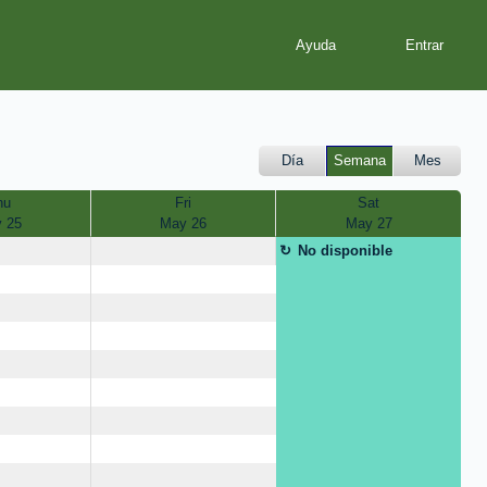
Ayuda
Día
Semana
Mes
hu
Fri
Sat
 25
May 26
May 27
No disponible