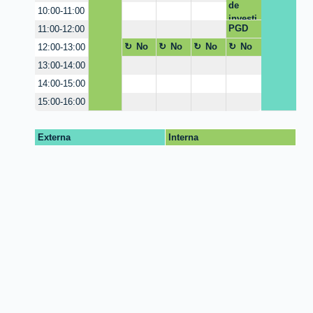
de
10:00-11:00
investi
PGD
11:00-12:00
gación
No
No
No
No
12:00-13:00
dispo
dispon
dispon
dispon
13:00-14:00
nible
ible
ible
ible
14:00-15:00
15:00-16:00
Externa
Interna