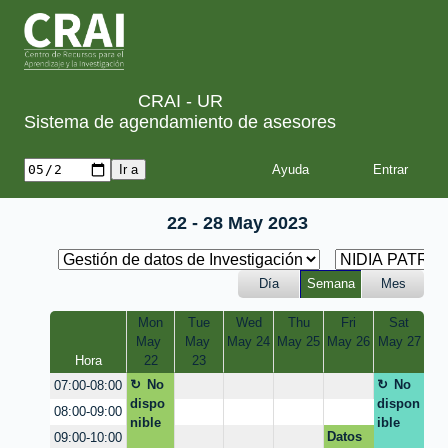
CRAI - UR
Sistema de agendamiento de asesores
Ayuda
22 - 28 May 2023
Día
Semana
Mes
Mon
Tue
Wed
Thu
Fri
Sat
May 
May 
May 24
May 25
May 26
May 27
Hora
22
23
No
No
07:00-08:00
dispo
dispon
08:00-09:00
nible
ible
Datos
09:00-10:00