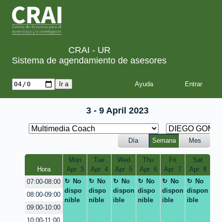
CRAI - UR
Sistema de agendamiento de asesores
Ayuda
3 - 9 April 2023
Día
Semana
Mes
Mon
Tue
Wed
Thu
Fri
Sat
Hora
Apr  3
Apr  4
Apr  5
Apr  6
Apr  7
Apr  8
No
No
No
No
No
No
07:00-08:00
dispo
dispo
dispon
dispo
dispon
dispon
08:00-09:00
nible
nible
ible
nible
ible
ible
09:00-10:00
10:00-11:00