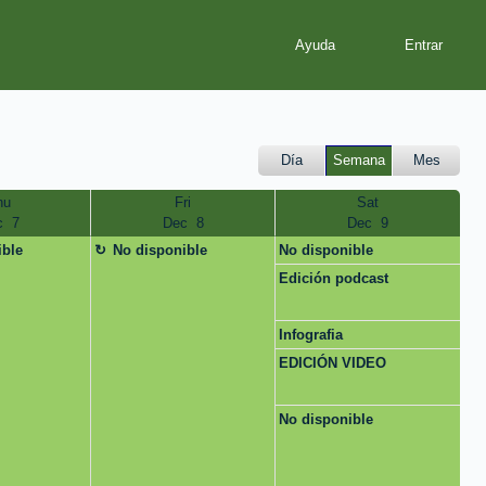
Ayuda
Día
Semana
Mes
hu
Fri
Sat
  7
Dec  8
Dec  9
ible
No disponible
No disponible
Edición podcast
Infografia
EDICIÓN VIDEO
No disponible