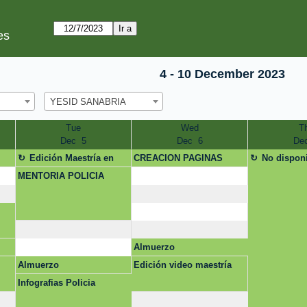
es
4 - 10 December 2023
YESID SANABRIA
Tue
Wed
T
Dec  5
Dec  6
Dec
Edición Maestría en
CREACION PAGINAS
No dispon
Derecho
WEB
MENTORIA POLICIA
Almuerzo
Almuerzo
Edición video maestría
Infografias Policia