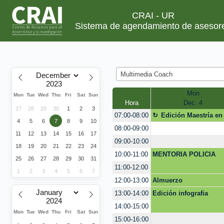
CRAI - UR
Sistema de agendamiento de asesor
Multimedia Coach
Mon
Mon
Tue
Wed
Thu
Fri
Sat
Sun
Hora
Dec  4
27
28
29
30
1
2
3
Edición Maestría en
07:00-08:00
4
5
6
7
8
9
10
Derecho
08:00-09:00
11
12
13
14
15
16
17
09:00-10:00
18
19
20
21
22
23
24
MENTORIA POLICIA
10:00-11:00
25
26
27
28
29
30
31
11:00-12:00
1
2
3
4
5
6
7
Almuerzo
12:00-13:00
Edición infografia
13:00-14:00
14:00-15:00
Mon
Tue
Wed
Thu
Fri
Sat
Sun
15:00-16:00