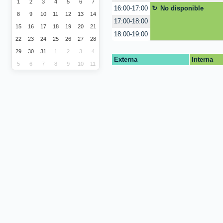
1
2
3
4
5
6
7
No disponible
16:00-17:00
8
9
10
11
12
13
14
17:00-18:00
15
16
17
18
19
20
21
18:00-19:00
22
23
24
25
26
27
28
29
30
31
1
2
3
4
Externa
Interna
5
6
7
8
9
10
11