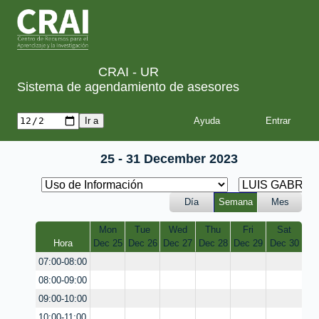
CRAI - UR
Sistema de agendamiento de asesores
Ayuda
25 - 31 December 2023
Día
Semana
Mes
Mon
Tue
Wed
Thu
Fri
Sat
Hora
Dec 25
Dec 26
Dec 27
Dec 28
Dec 29
Dec 30
07:00-08:00
08:00-09:00
09:00-10:00
10:00-11:00