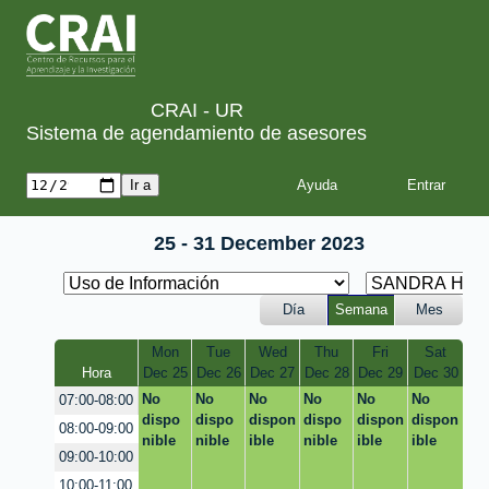
CRAI - UR
Sistema de agendamiento de asesores
Ayuda
25 - 31 December 2023
Día
Semana
Mes
Mon
Tue
Wed
Thu
Fri
Sat
Hora
Dec 25
Dec 26
Dec 27
Dec 28
Dec 29
Dec 30
No
No
No
No
No
No
07:00-08:00
dispo
dispo
dispon
dispo
dispon
dispon
08:00-09:00
nible
nible
ible
nible
ible
ible
09:00-10:00
10:00-11:00