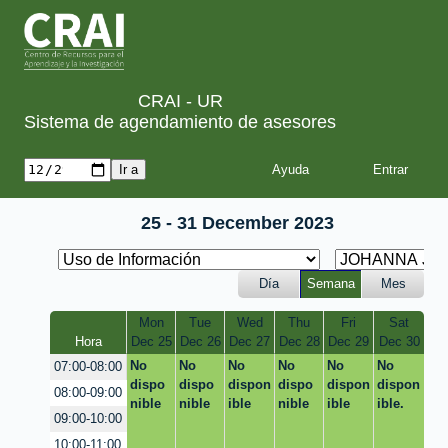
CRAI - UR
Sistema de agendamiento de asesores
Ayuda
25 - 31 December 2023
Día
Semana
Mes
Mon
Tue
Wed
Thu
Fri
Sat
Hora
Dec 25
Dec 26
Dec 27
Dec 28
Dec 29
Dec 30
No
No
No
No
No
No
07:00-08:00
dispo
dispo
dispon
dispo
dispon
dispon
08:00-09:00
nible
nible
ible
nible
ible
ible.
09:00-10:00
10:00-11:00