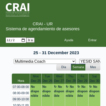
CRAI - UR
Sistema de agendamiento de asesores
Ayuda
25 - 31 December 2023
Día
Semana
Mes
Mon
Tue
Wed
Thu
Fri
Sat
Hora
Dec 25
Dec 26
Dec 27
Dec 28
Dec 29
Dec 30
No
No
No
No
No
No
07:00-08:00
dispo
dispo
dispon
dispo
dispon
dispon
08:00-09:00
nible
nible
ible
nible
ible
ible
09:00-10:00
10:00-11:00