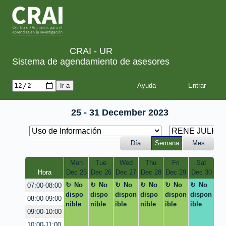
CRAI - UR
Sistema de agendamiento de asesores
Ayuda
25 - 31 December 2023
Día
Semana
Mes
Mon
Tue
Wed
Thu
Fri
Sat
Hora
Dec 25
Dec 26
Dec 27
Dec 28
Dec 29
Dec 30
No
No
No
No
No
No
07:00-08:00
dispo
dispo
dispon
dispo
dispon
dispon
08:00-09:00
nible
nible
ible
nible
ible
ible
09:00-10:00
10:00-11:00