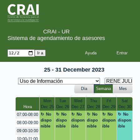
CRAI - UR
Sistema de agendamiento de asesores
Ayuda
25 - 31 December 2023
Día
Semana
Mes
Mon
Tue
Wed
Thu
Fri
Sat
Hora
Dec 25
Dec 26
Dec 27
Dec 28
Dec 29
Dec 30
No
No
No
No
No
No
07:00-08:00
dispo
dispo
dispon
dispo
dispon
dispon
08:00-09:00
nible
nible
ible
nible
ible
ible
09:00-10:00
10:00-11:00