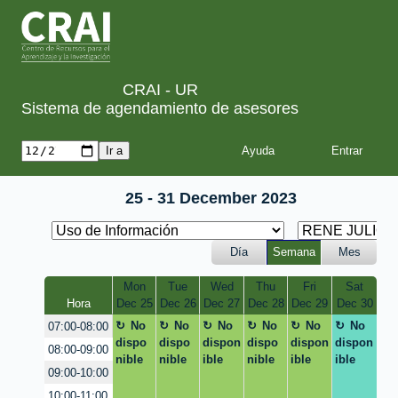
CRAI - UR
Sistema de agendamiento de asesores
Ayuda
25 - 31 December 2023
Día
Semana
Mes
Mon
Tue
Wed
Thu
Fri
Sat
Hora
Dec 25
Dec 26
Dec 27
Dec 28
Dec 29
Dec 30
No
No
No
No
No
No
07:00-08:00
dispo
dispo
dispon
dispo
dispon
dispon
08:00-09:00
nible
nible
ible
nible
ible
ible
09:00-10:00
10:00-11:00