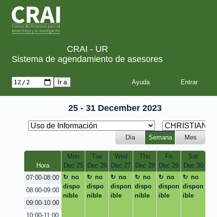
CRAI - UR
Sistema de agendamiento de asesores
Ayuda
25 - 31 December 2023
Día
Semana
Mes
Mon
Tue
Wed
Thu
Fri
Sat
Hora
Dec 25
Dec 26
Dec 27
Dec 28
Dec 29
Dec 30
no
no
no
no
no
no
07:00-08:00
dispo
dispo
dispon
dispo
dispon
dispon
08:00-09:00
nible
nible
ible
nible
ible
ible
09:00-10:00
10:00-11:00