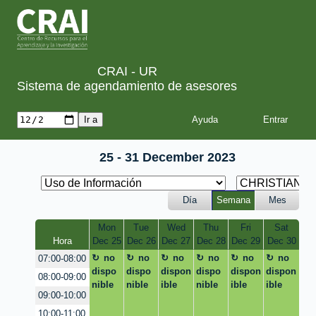
CRAI - UR
Sistema de agendamiento de asesores
Ayuda
25 - 31 December 2023
Día
Semana
Mes
Mon
Tue
Wed
Thu
Fri
Sat
Hora
Dec 25
Dec 26
Dec 27
Dec 28
Dec 29
Dec 30
no
no
no
no
no
no
07:00-08:00
dispo
dispo
dispon
dispo
dispon
dispon
08:00-09:00
nible
nible
ible
nible
ible
ible
09:00-10:00
10:00-11:00