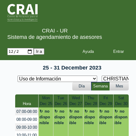
CRAI - UR
Sistema de agendamiento de asesores
Ayuda
25 - 31 December 2023
Día
Semana
Mes
Mon
Tue
Wed
Thu
Fri
Sat
Hora
Dec 25
Dec 26
Dec 27
Dec 28
Dec 29
Dec 30
no
no
no
no
no
no
07:00-08:00
dispo
dispo
dispon
dispo
dispon
dispon
08:00-09:00
nible
nible
ible
nible
ible
ible
09:00-10:00
10:00-11:00