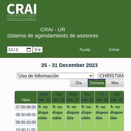
CRAI - UR
Sistema de agendamiento de asesores
Ayuda
25 - 31 December 2023
Día
Semana
Mes
Mon
Tue
Wed
Thu
Fri
Sat
Hora
Dec 25
Dec 26
Dec 27
Dec 28
Dec 29
Dec 30
no
no
no
no
no
no
07:00-08:00
dispo
dispo
dispon
dispo
dispon
dispon
08:00-09:00
nible
nible
ible
nible
ible
ible
09:00-10:00
10:00-11:00