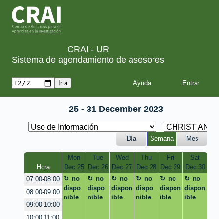
CRAI - UR
Sistema de agendamiento de asesores
Ayuda
25 - 31 December 2023
Día
Semana
Mes
Mon
Tue
Wed
Thu
Fri
Sat
Hora
Dec 25
Dec 26
Dec 27
Dec 28
Dec 29
Dec 30
no
no
no
no
no
no
07:00-08:00
dispo
dispo
dispon
dispo
dispon
dispon
08:00-09:00
nible
nible
ible
nible
ible
ible
09:00-10:00
10:00-11:00