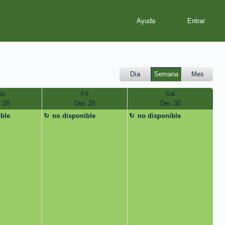
Ayuda
Día
Semana
Mes
hu
Fri
Sat
 28
Dec 29
Dec 30
ible
no disponible
no disponible