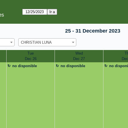
es
25 - 31 December 2023
CHRISTIAN LUNA
Tue
Wed
T
Dec 26
Dec 27
Dec
no disponible
no disponible
no dispon