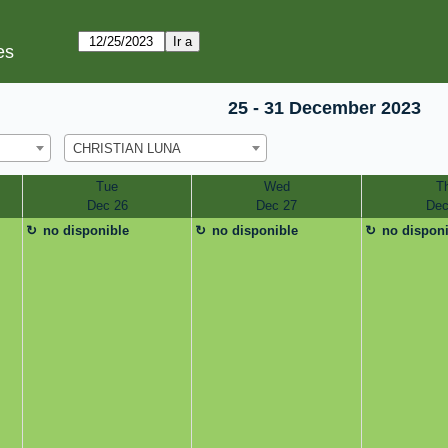
es
25 - 31 December 2023
CHRISTIAN LUNA
Tue
Wed
T
Dec 26
Dec 27
Dec
no disponible
no disponible
no dispon