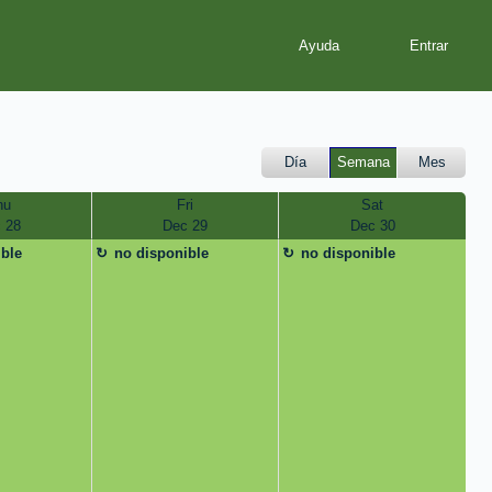
Ayuda
Día
Semana
Mes
hu
Fri
Sat
 28
Dec 29
Dec 30
ible
no disponible
no disponible