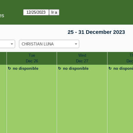
es
25 - 31 December 2023
CHRISTIAN LUNA
Tue
Wed
T
Dec 26
Dec 27
Dec
no disponible
no disponible
no dispon