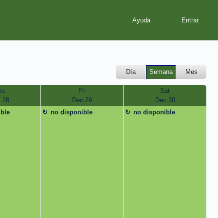
Ayuda
Día
Semana
Mes
hu
Fri
Sat
 28
Dec 29
Dec 30
ible
no disponible
no disponible