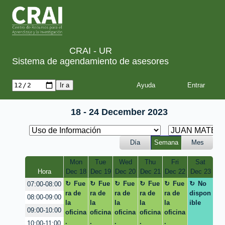
CRAI - UR
Sistema de agendamiento de asesores
Ayuda
18 - 24 December 2023
Día
Semana
Mes
Mon
Tue
Wed
Thu
Fri
Sat
Hora
Dec 18
Dec 19
Dec 20
Dec 21
Dec 22
Dec 23
Fue
Fue
Fue
Fue
Fue
No
07:00-08:00
ra de
ra de
ra de
ra de
ra de
dispon
08:00-09:00
la
la
la
la
la
ible
09:00-10:00
oficina
oficina
oficina
oficina
oficina
.
.
.
.
.
10:00-11:00