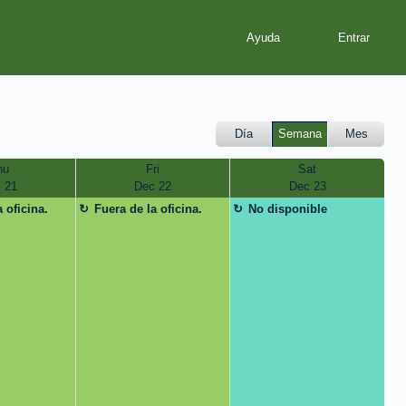
Ayuda
Día
Semana
Mes
hu
Fri
Sat
 21
Dec 22
Dec 23
 oficina.
Fuera de la oficina.
No disponible