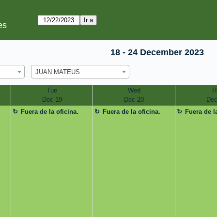
es
18 - 24 December 2023
JUAN MATEUS
Tue
Wed
T
Dec 19
Dec 20
Dec
Fuera de la oficina.
Fuera de la oficina.
Fuera de la