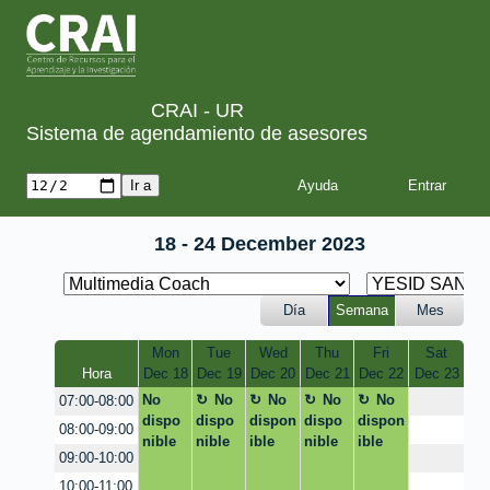
CRAI - UR
Sistema de agendamiento de asesores
Ayuda
18 - 24 December 2023
Día
Semana
Mes
Mon
Tue
Wed
Thu
Fri
Sat
Hora
Dec 18
Dec 19
Dec 20
Dec 21
Dec 22
Dec 23
No
No
No
No
No
07:00-08:00
dispo
dispo
dispon
dispo
dispon
08:00-09:00
nible
nible
ible
nible
ible
09:00-10:00
10:00-11:00