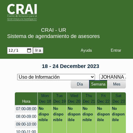
CRAI - UR
Sistema de agendamiento de asesores
Ayuda
18 - 24 December 2023
Día
Semana
Mes
Mon
Tue
Wed
Thu
Fri
Sat
Hora
Dec 18
Dec 19
Dec 20
Dec 21
Dec 22
Dec 23
No
No
No
No
No
No
07:00-08:00
dispo
dispo
dispon
dispo
dispon
dispon
08:00-09:00
nible
nible
ible
nible
ible
ible
09:00-10:00
10:00-11:00