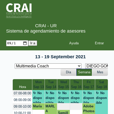
CRAI - UR
Sistema de agendamiento de asesores
Ayuda
13 - 19 September 2021
Día
Semana
Mes
Mon
Tue
Wed
Thu
Fri
Sat
Hora
Sep 13
Sep 14
Sep 15
Sep 16
Sep 17
Sep 18
No
No
No
No
No
No
07:00-08:00
dispo
dispo
dispon
dispo
dispon
dispon
08:00-09:00
nible
nible
ible
nible
ible
ible
María
MARL
Adobe
09:00-10:00
Paula
A
Photos
Semill
10:00-11:00