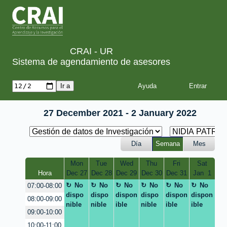
CRAI - UR
Sistema de agendamiento de asesores
Ayuda
27 December 2021 - 2 January 2022
Día
Semana
Mes
Mon
Tue
Wed
Thu
Fri
Sat
Hora
Dec 27
Dec 28
Dec 29
Dec 30
Dec 31
Jan  1
No
No
No
No
No
No
07:00-08:00
dispo
dispo
dispon
dispo
dispon
dispon
08:00-09:00
nible
nible
ible
nible
ible
ible
09:00-10:00
10:00-11:00