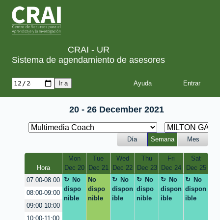
CRAI - UR
Sistema de agendamiento de asesores
Ayuda
20 - 26 December 2021
Día
Semana
Mes
Mon
Tue
Wed
Thu
Fri
Sat
Hora
Dec 20
Dec 21
Dec 22
Dec 23
Dec 24
Dec 25
No
No
No
No
No
No
07:00-08:00
dispo
dispo
dispon
dispo
dispon
dispon
08:00-09:00
nible
nible
ible
nible
ible
ible
09:00-10:00
10:00-11:00