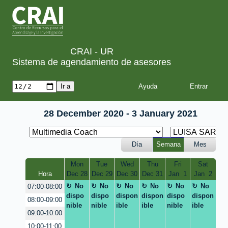
CRAI - UR
Sistema de agendamiento de asesores
Ayuda
28 December 2020 - 3 January 2021
Día
Semana
Mes
Mon
Tue
Wed
Thu
Fri
Sat
Hora
Dec 28
Dec 29
Dec 30
Dec 31
Jan  1
Jan  2
No
No
No
No
No
No
07:00-08:00
dispo
dispo
dispon
dispon
dispo
dispon
08:00-09:00
nible
nible
ible
ible
nible
ible
09:00-10:00
10:00-11:00