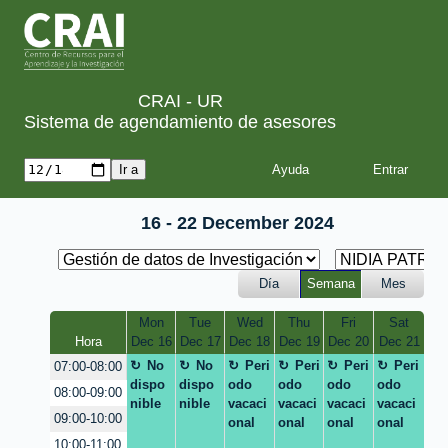
CRAI - UR
Sistema de agendamiento de asesores
Ayuda
16 - 22 December 2024
Día
Semana
Mes
Mon
Tue
Wed
Thu
Fri
Sat
Hora
Dec 16
Dec 17
Dec 18
Dec 19
Dec 20
Dec 21
No
No
Peri
Peri
Peri
Peri
07:00-08:00
dispo
dispo
odo
odo
odo
odo
08:00-09:00
nible
nible
vacaci
vacaci
vacaci
vacaci
09:00-10:00
onal
onal
onal
onal
10:00-11:00