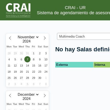
CRAI - UR
Sistema de agendamiento de asesor
Multimedia Coach
Mon
Tue
Wed
Thu
Fri
Sat
Sun
No hay Salas defin
28
29
30
31
1
2
3
4
5
6
7
8
9
10
Externa
Interna
11
12
13
14
15
16
17
18
19
20
21
22
23
24
25
26
27
28
29
30
1
2
3
4
5
6
7
8
Mon
Tue
Wed
Thu
Fri
Sat
Sun