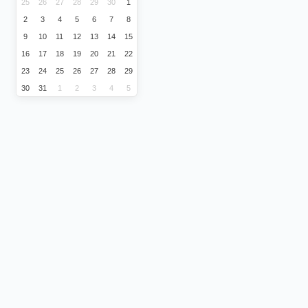
25
26
27
28
29
30
1
2
3
4
5
6
7
8
9
10
11
12
13
14
15
16
17
18
19
20
21
22
23
24
25
26
27
28
29
30
31
1
2
3
4
5