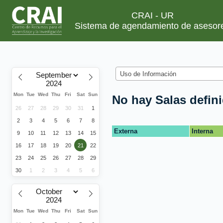
CRAI - UR
Sistema de agendamiento de asesor
Uso de Información
Mon
Tue
Wed
Thu
Fri
Sat
Sun
No hay Salas defin
26
27
28
29
30
31
1
2
3
4
5
6
7
8
Externa
Interna
9
10
11
12
13
14
15
16
17
18
19
20
21
22
23
24
25
26
27
28
29
30
1
2
3
4
5
6
Mon
Tue
Wed
Thu
Fri
Sat
Sun