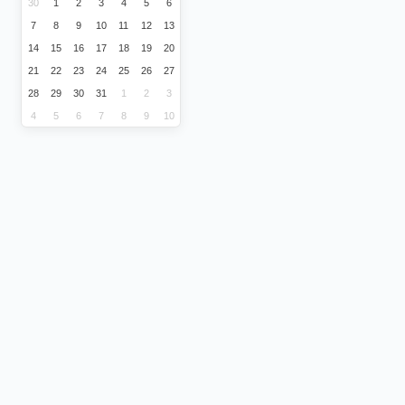
30
1
2
3
4
5
6
7
8
9
10
11
12
13
14
15
16
17
18
19
20
21
22
23
24
25
26
27
28
29
30
31
1
2
3
4
5
6
7
8
9
10