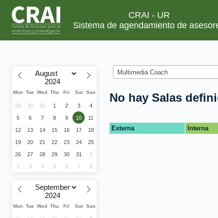
CRAI - UR
Sistema de agendamiento de asesor
Multimedia Coach
Mon
Tue
Wed
Thu
Fri
Sat
Sun
No hay Salas defin
29
30
31
1
2
3
4
5
6
7
8
9
10
11
Externa
Interna
12
13
14
15
16
17
18
19
20
21
22
23
24
25
26
27
28
29
30
31
1
2
3
4
5
6
7
8
Mon
Tue
Wed
Thu
Fri
Sat
Sun