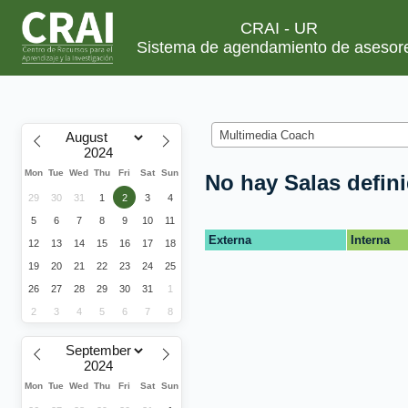
CRAI - UR
Sistema de agendamiento de asesor
Multimedia Coach
Mon
Tue
Wed
Thu
Fri
Sat
Sun
No hay Salas defin
29
30
31
1
2
3
4
5
6
7
8
9
10
11
Externa
Interna
12
13
14
15
16
17
18
19
20
21
22
23
24
25
26
27
28
29
30
31
1
2
3
4
5
6
7
8
Mon
Tue
Wed
Thu
Fri
Sat
Sun