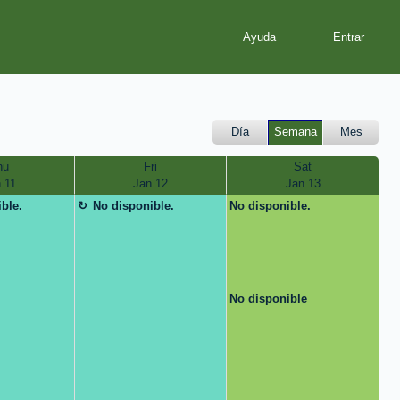
Ayuda
Día
Semana
Mes
hu
Fri
Sat
 11
Jan 12
Jan 13
ble.
No disponible.
No disponible.
No disponible