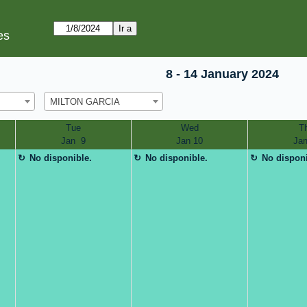
es
8 - 14 January 2024
MILTON GARCIA
Tue
Wed
T
Jan  9
Jan 10
Jan
No disponible.
No disponible.
No disponi