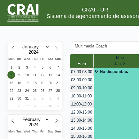
CRAI - UR
Sistema de agendamiento de asesor
Multimedia Coach
Mon
Mon
Tue
Wed
Thu
Fri
Sat
Sun
Hora
Jan  8
1
2
3
4
5
6
7
No disponible.
07:00-08:00
8
9
10
11
12
13
14
08:00-09:00
15
16
17
18
19
20
21
09:00-10:00
22
23
24
25
26
27
28
10:00-11:00
29
30
31
1
2
3
4
11:00-12:00
5
6
7
8
9
10
11
12:00-13:00
13:00-14:00
14:00-15:00
Mon
Tue
Wed
Thu
Fri
Sat
Sun
15:00-16:00