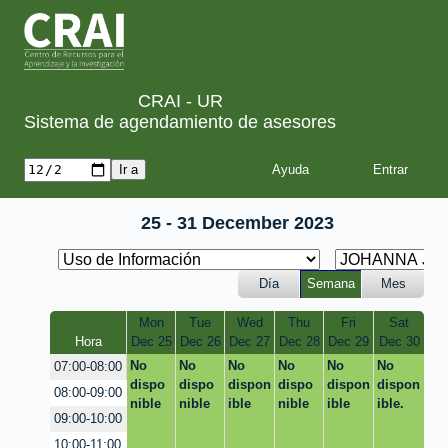
CRAI - UR
Sistema de agendamiento de asesores
Ayuda
25 - 31 December 2023
Día
Semana
Mes
Mon
Tue
Wed
Thu
Fri
Sat
Hora
Dec 25
Dec 26
Dec 27
Dec 28
Dec 29
Dec 30
No
No
No
No
No
No
07:00-08:00
dispo
dispo
dispon
dispo
dispon
dispon
08:00-09:00
nible
nible
ible
nible
ible
ible.
09:00-10:00
10:00-11:00