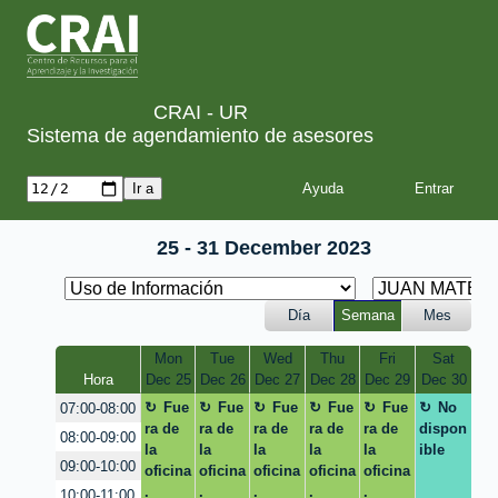
CRAI - UR
Sistema de agendamiento de asesores
Ayuda
25 - 31 December 2023
Día
Semana
Mes
Mon
Tue
Wed
Thu
Fri
Sat
Hora
Dec 25
Dec 26
Dec 27
Dec 28
Dec 29
Dec 30
Fue
Fue
Fue
Fue
Fue
No
07:00-08:00
ra de
ra de
ra de
ra de
ra de
dispon
08:00-09:00
la
la
la
la
la
ible
09:00-10:00
oficina
oficina
oficina
oficina
oficina
.
.
.
.
.
10:00-11:00