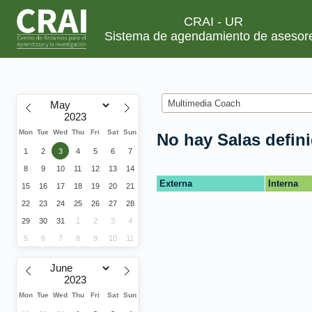
CRAI - UR
Sistema de agendamiento de asesor
Multimedia Coach
Mon
Tue
Wed
Thu
Fri
Sat
Sun
No hay Salas defin
1
2
3
4
5
6
7
8
9
10
11
12
13
14
Externa
Interna
15
16
17
18
19
20
21
22
23
24
25
26
27
28
29
30
31
1
2
3
4
5
6
7
8
9
10
11
Mon
Tue
Wed
Thu
Fri
Sat
Sun